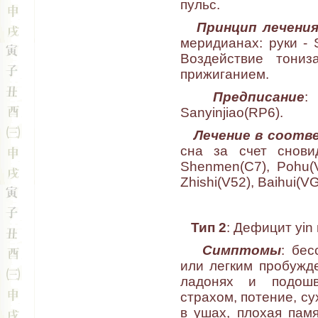
пульс.
Принцип лечени
меридианах: руки - S
Воздействие тониз
прижиганием.
Предписание
:
Sanyinjiao(RP6).
Лечение в соот
сна за счет снови
Shenmen(C7), Pohu(
Zhishi(V52), Baihui(V
Тип 2
: Дефицит yin
Симптомы
: бе
или легким пробужд
ладонях и подошв
страхом, потение, су
в ушах, плохая пам