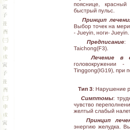
пояснице, красный
быстрый пульс.
Принцип лечени
Выбор точек на мерид
- Jueyin, ноги- Jueyin.
Предписание
:
Taichong(F3).
Лечение в 
головокружении -
Tinggong(IG19), при п
Тип 3
: Нарушение 
Симптомы
: тру
чувство переполнени
желтый слабый налет 
Принцип лече
энергию желудка. В