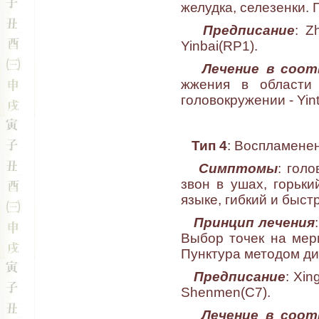
желудка, селезенки.
Предписание
: Z
Yinbai(RP1).
Лечение в соо
жжения в области 
головокружении - Yin
Тип 4
: Воспламенен
Симптомы
: гол
звон в ушах, горьки
языке, гибкий и быст
Принцип лечения
Выбор точек на мери
Пунктура методом ди
Предписание
: Xin
Shenmen(C7).
Лечение в соо