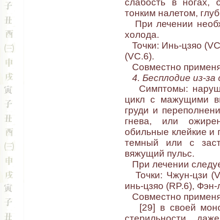
слабость в ногах, 
тонким налетом, глуб
При лечении необхо
холода.
Точки: Инь-цзяо (VC.
(VC.6).
Совместно применяю
4. Бесплодие из-за
Симптомы: нарушен
цикл с мажущими вы
груди и переполнени
гнева, или ожирен
обильные клейкие и г
темный или с заст
вяжущий пульс.
При лечении следует
Точки: Чжун-цзи (VC.
инь-цзяо (RP.6), Фэн-л
Совместно применяю
[29] в своей моно
стерильности, даж