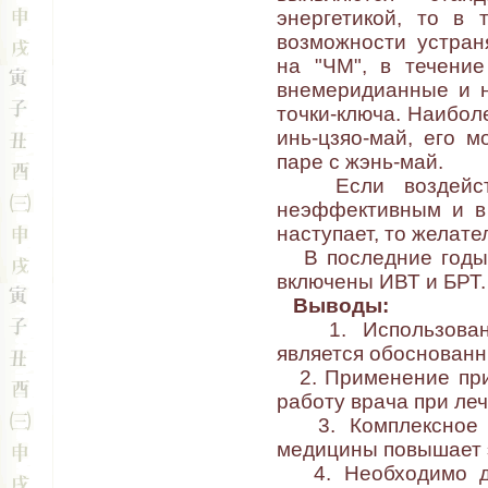
энергетикой, то в 
возможности устран
на "ЧМ", в течение
внемеридианные и н
точки-ключа. Наибол
инь-цзяо-май, его м
паре с жэнь-май.
Если воздействи
неэффективным и в 
наступает, то желате
В последние годы 
включены ИВТ и БРТ.
Выводы:
1. Использование
является обоснованн
2. Применение прив
работу врача при ле
3. Комплексное ис
медицины повышает 
4. Необходимо да