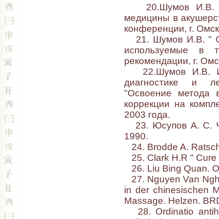
20.Шумов И.В. "И
медицины в акушерс
конференции, г. Омс
21. Шумов И.В. " О
используемые в т
рекомендации, г. Омс
22.Шумов И.В. Ис
диагностике и ле
"Освоение метода в
коррекции на компл
2003 года.
23. Юсупов А. С. Ч
1990.
24. Brodde A. Ratsch
25. Clark H.R " Cure 
26. Liu Bing Quan. Op
27. Nguyen Van Nghi.
in der chinesischen 
Massage. Helzen. BRD 
28. Ordinatio antiho