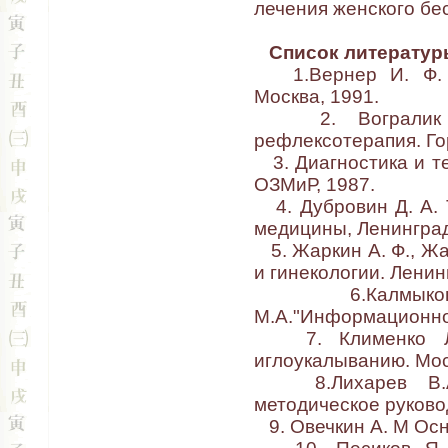
лечения женского бе
Список литератур
1.Вернер И. Ф. О
Москва, 1991.
2. Вогралик В.
рефлексотерапия. Го
3. Диагностика и т
ОЗМиР, 1987.
4. Дубровин Д. А. 
медицины, Ленинград
5. Жаркин А. Ф., Жа
и гинекологии. Ленин
6.Калмыкова Е
М.А."Информационно-
7. Клименко Л. 
иглоукалыванию. Мос
8.Лихарев В.А. 
методическое руковод
9. Овечкин А. М Осн