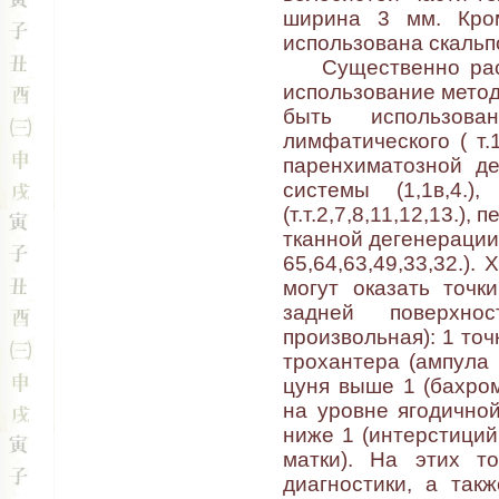
ширина 3 мм. Кром
использована скальп
Существенно расши
использование метод
быть использова
лимфатического ( т.1
паренхиматозной дег
системы (1,1в,4.)
(т.т.2,7,8,11,12,13.), 
тканной дегенерации (т
65,64,63,49,33,32.)
могут оказать точк
задней поверхно
произвольная): 1 точ
трохантера (ампула 
цуня выше 1 (бахром
на уровне ягодичной
ниже 1 (интерстиций 
матки). На этих т
диагностики, а так