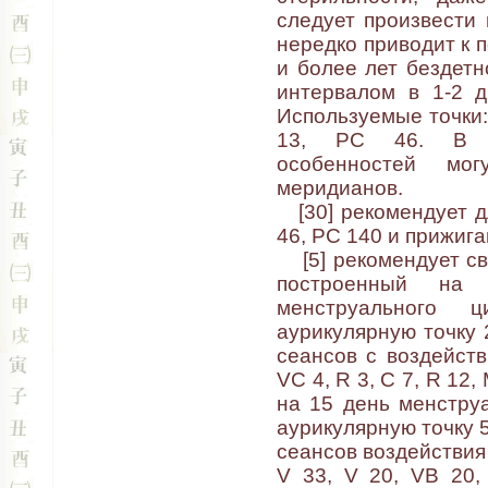
следует произвести п
нередко приводит к 
и более лет бездетн
интервалом в 1-2 д
Используемые точки: 
13, PC 46. В за
особенностей мог
меридианов.
[30] рекомендует дл
46, PC 140 и прижига
[5] рекомендует св
построенный на
менструального 
аурикулярную точку 
сеансов с воздейств
VC 4, R 3, С 7, R 12,
на 15 день менструа
аурикулярную точку 5
сеансов воздействия на
V 33, V 20, VB 20,