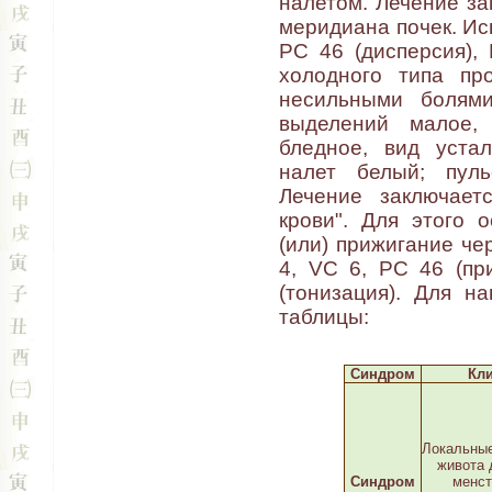
налетом. Лечение за
меридиана почек. Исп
PC 46 (дисперсия), 
холодного типа пр
несильными болями
выделений малое, 
бледное, вид устал
налет белый; пуль
Лечение заключает
крови". Для этого 
(или) прижигание че
4, VC 6, PC 46 (пр
(тонизация). Для н
таблицы:
Синдром
Кл
Локальные
живота 
Синдром
менст