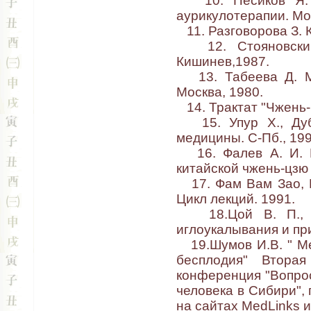
10. Песиков Я. С
аурикулотерапии. Мо
11. Разговорова З. К
12. Стояновский 
Кишинев,1987.
13. Табеева Д. М.
Москва, 1980.
14. Трактат "Чжень-ц
15. Упур Х., Дубр
медицины. С-Пб., 199
16. Фалев А. И. К
китайской чжень-цзю 
17. Фам Вам Зао, В
Цикл лекций. 1991.
18.Цой В. П., Бе
иглоукалывания и при
19.Шумов И.В. " Ме
бесплодия" Вторая
конференция "Вопро
человека в Сибири", 
на сайтах MedLinks 