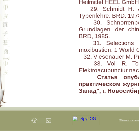
Heilmittel HEEL Gmb
29. Schmidt H. Acu
Typenlehre. BRD, 197
30. Schnorrenberg
Grundlagen der chin
BRD, 1985.
31. Selections fro
moxibustion. 1 World 
32. Viesenauer M. Pr
33. Voll R. Topo
Elektroaсupunctur nac
Статья опуб
практическом журн
Запад", г. Новосибир
Обмен ссылка