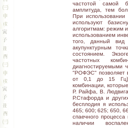
частотой самой б
амплитуда, тем бол
При использовании 
используют базис
алгоритмам: режим и
использованием инве
того, данный вид
акупунктурным точк
состоянием. Экзо
частотных комб
диагностируемыми ч
"РОФЭС" позволяет 
от 0,1 до 15 Гц)
комбинации, которые
Р. Райфа, В. Людвига,
Р.Стафорда и других
бесплодия я использ
465; 600; 625; 650, 6
спаечного процесса и
наличии воспал