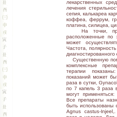
лекарственных сред
лечения стерильнос
сепия, калькареа кар
коффеа, феррум, гр
платина, силицеа, цин
На точки, прив
расположенные по з
может осуществлят
Частота, полярность
диагностированного 
Существенную помо
комплексные преп
терапии показаны
показаний может быт
раза в сутки, Gynaco
по 7 капель 3 раза 
могут применяться: 
Все препараты назн
быть использованы с
Agnus castus-Injee