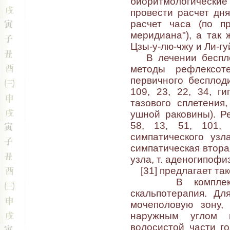
биоритмологически
провести расчет дня
расчет часа (по пр
меридиана"), а так
Цзы-у-лю-чжу и Ли-гу
В лечении бесплод
методы рефлексоте
первичного бесплоди
109, 23, 22, 34, г
тазового сплетения
ушной раковины). Р
58, 13, 51, 101, 
симпатического узла
симпатическая втора
узла, т. аденогипофи
[31] предлагает такой
В комплексном 
скальпотерапия. Дл
мочеполовую зону,
наружным углом г
волосистой части го