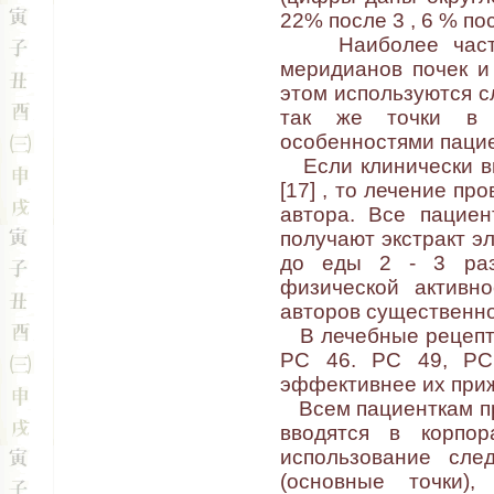
22% после 3 , 6 % пос
Наиболее часто п
меридианов почек и
этом используются сл
так же точки в с
особенностями паци
Если клинически вы
[17] , то лечение пр
автора. Все пациен
получают экстракт эл
до еды 2 - 3 раз
физической активно
авторов существенн
В лечебные рецепты
PC 46. PC 49, PC 
эффективнее их при
Всем пациенткам пр
вводятся в корпор
использование сле
(основные точки)