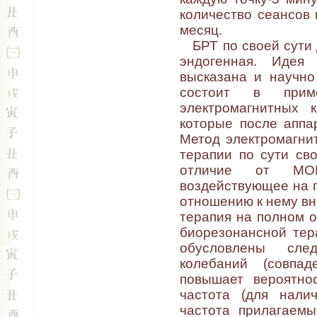
количество сеансов н
месяц.
БРТ по своей сути д
эндогенная. Идея
высказана и научно
состоит в прим
электромагнитных 
которые после аппа
Метод электромагнит
терапии по сути св
отличие от МОРА
воздействующее на п
отношению к нему вн
терапия на полном о
биорезонансной тер
обусловлены след
колебаний (совпад
повышает вероятнос
частота (для нали
частота прилагаемы