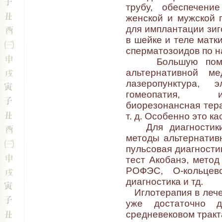
трубу, обеспечени
женской и мужской 
для имплантации зиг
в шейке и теле матк
сперматозоидов по н
Большую помощь 
альтернативной мед
лазеропунктура, э
гомеопатия, ин
биорезонансная тера
т. д. Особенно это к
Для диагностики 
методы альтернативн
пульсовая диагностик
тест Акобанэ, метод
РОФЭС, О-кольцево
диагностика и тд.
Иглотерапия в лечен
уже достаточно 
средневековом тракт