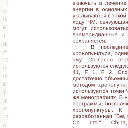
включать в лечение
энергии в основных
укалываются в такой 
ходу ЧМ, связующая.
могут использовать
внемеридианные и 
сохраняется.
В последние го
хронопунктура, одни
чжу. Согласно это
используются следующ
41, F 1, F 2. Спо
достаточно объемны 
методом хронопункт
используются точки 
же монографиях. В 
программы, позволя
хронопунктуры. К 
разработанная "Beiji
Co. Ltd.", Chin