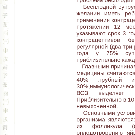
проблема бесплодия 
Бесплодной супруже
желании иметь реб
применения контраце
протяжении 12 мес
указывают срок 3 го
контрацептивов б
регулярной (два-три 
года у 75% супр
приблизительно кажд
Главными причинами
медицины считаются
40% ,трубный и
30%,иммунологическ
ВОЗ выделяет 2
Приблизительно в 10
невыясненной.
Основными условиям
организма являются
из фолликула (о
оплодотворению яй