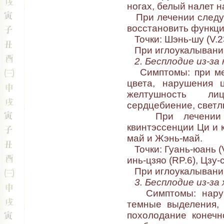
ногах, белый налет н
При лечении следуе
восстановить функци
Точки: Шэнь-шу (V.23)
При иглоукалывании
2. Бесплодие из-за
Симптомы: при мен
цвета, нарушения ц
желтушность лиц
сердцебиение, светлы
При лечении сле
квинтэссенции Ци и 
май и Жэнь-май.
Точки: Гуань-юань (VC
инь-цзяо (RP.6), Цзу-
При иглоукалывании
3. Бесплодие из-за
Симптомы: наруше
темные выделения, 
похолодание конечн