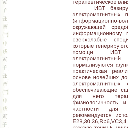
терапевтическое вли
ИВТ базируется
электромагнитных 
(информационно-во
окружающей средо
информационному п
сверхслабые специ
которые генерируютс
помощи ИВТ во
электромагнитны
нормализуются функ
практическая реал
основе новейших до
электромагнитных
обеспечивающие са
для него терапе
физиологичность и
частности для л
рекомендуется испо
E28,30,36,Rp6,VC3,
каждую точку-5 мину