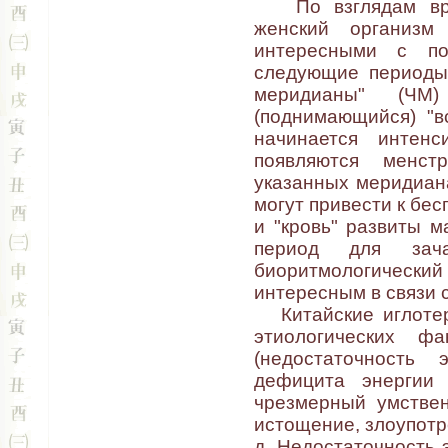
По взглядам врач
женский организм
интересными с по
следующие периоды
меридианы" (ЧМ)
(поднимающийся) "вс
начинается интенс
появляются менст
указанных меридиана
могут привести к бес
и "кровь" развиты м
период для зач
биоритмологичес
интересным в связи 
Китайские иглотера
этиологических фа
(недостаточность 
дефицита энергии 
чрезмерный умствен
истощение, злоупотр
д. Недостаточность 