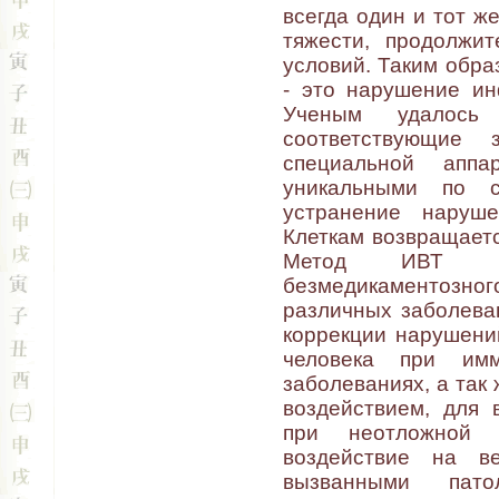
всегда один и тот ж
тяжести, продолжит
условий. Таким обра
- это нарушение ин
Ученым удалось 
соответствующие 
специальной апп
уникальными по с
устранение наруше
Клеткам возвращаетс
Метод ИВТ пре
безмедикаментозног
различных заболева
коррекции нарушени
человека при имм
заболеваниях, а та
воздействием, для 
при неотложной 
воздействие на ве
вызванными патол