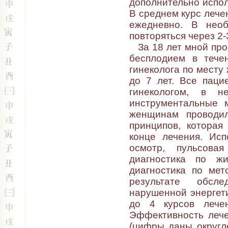
дополнительно исполь
В среднем курс лече
ежедневно. В необ
повторяться через 2-
За 18 лет мной про
бесплодием в тече
гинеколога по месту 
до 7 лет. Все паци
гинекологом, в н
инструментальные 
женщинам проводил
принципов, которая
конце лечения. Исп
осмотр, пульсовая
диагностика по жив
диагностика по мет
результате обсл
нарушенной энергети
до 4 курсов лече
Эффективность лече
(цифры даны округле