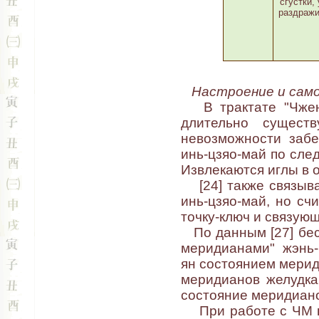
сгустки,
раздражи
Настроение и сам
В трактате "Чжень-
длительно сущест
невозможности забе
инь-цзяо-май по след
Извлекаются иглы в 
[24] также связыва
инь-цзяо-май, но сч
точку-ключ и связую
По данным [27] бес
меридианами" жэнь-
ян состоянием мериди
меридианов желудка 
состояние меридиано
При работе с ЧМ н