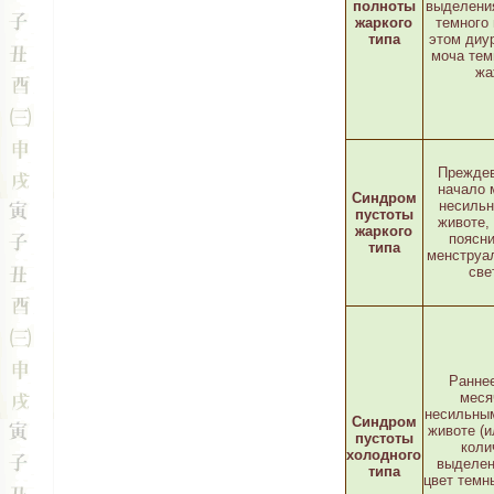
полноты
выделени
жаркого
темного 
типа
этом диу
моча тем
жа
Прежде
начало 
Синдром
несильн
пустоты
животе,
жаркого
поясни
типа
менструа
све
Ранне
меся
несильны
Синдром
животе (и
пустоты
коли
холодного
выделен
типа
цвет темн