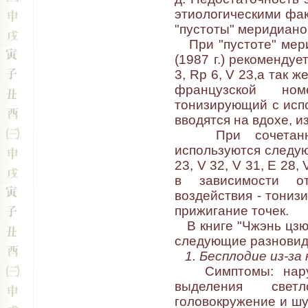
этиологическими фа
"пустоты" меридианов
При "пустоте" мери
(1987 г.) рекомендуе
3, Rp 6, V 23,а так ж
французской ном
тонизирующий с испо
вводятся на вдохе, и
При сочетанных 
используются следующ
23, V 32, V 31, Е 28,
в зависимости о
воздействия - тониз
прижигание точек.
В книге "Чжэнь цзю 
следующие разновид
1. Бесплодие из-за
Симптомы: наруше
выделения свет
головокружение и шу