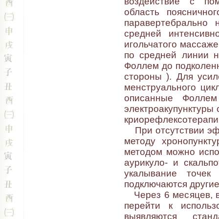
воздействие с по
область поясничног
паравертебрально 
средней интенсивн
игольчатого массажер
по средней линии н
Фоллем до подколенн
стороны ). Для уси
менструального цикл
описанные Фолле
электроакупунктуры 
криорефлексотерапии
При отсутствии эфф
методу хронопункту
методом можно испо
аурикуло- и скальп
укалывание точек 
подключаются другие
Через 6 месяцев, в
перейти к использ
выявляются стан