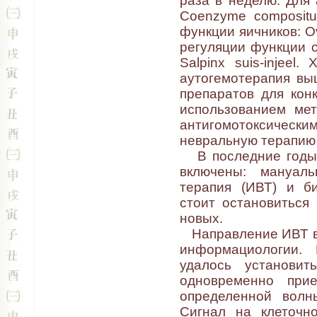
раза в неделю. Для
Coenzyme compositu
функции яичников: Ov
регуляции функции сл
Salpinx suis-injeel
аутогемотерапия вы
препаратов для кон
использованием ме
антигомотоксическ
невральную терапию 
В последние годы 
включены: мануаль
терапия (ИВТ) и би
стоит остановиться 
новых.
Направление ИВТ во
информациологии. 
удалось установит
одновременно прие
определенной волн
Сигнал на клеточн