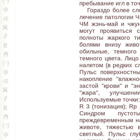
пребывание игл в точ
Гораздо более слож
лечение патологии Ч
ЧМ жэнь-май и чжун
могут проявиться 
полноты жаркого ти
болями внизу живо
обильные, темного
темного цвета. Лицо
налетом (в редких с
Пульс поверхностны
накопление "влажно
застой "крови" и "э
"жара", улучшен
Используемые точки: 
R 3 (тонизация); Rp 
Синдром пустот
преждевременным на
животе, тяжестью 
светлый. Пульс глу