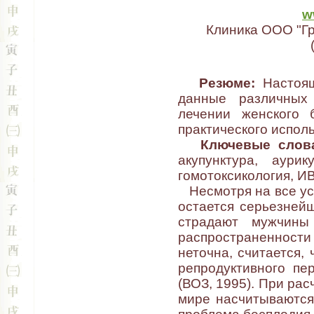
w
Клиника ООО "Гр
Резюме:
Настоящ
данные различных
лечении женского 
практического испол
Ключевые слов
акупунктура, аурик
гомотоксикология, ИВ
Несмотря на все уси
остается серьезней
страдают мужчин
распространенности
неточна, считается,
репродуктивного пе
(ВОЗ, 1995). При рас
мире насчитываются