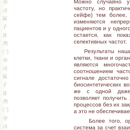
Можно случайно у
частоту, но практи
сейфе) тем более,
изменяются непре
пациентов и у одног
остается, как по
селективных частот.
Результаты наших
клетки, ткани и орг
являются многоча
соотношением част
сигнале достаточн
биосинтетических в
же с одной даже 
позволяет получить
процессов без их за
а это не обеспечива
Более того, орга
система за счет вза