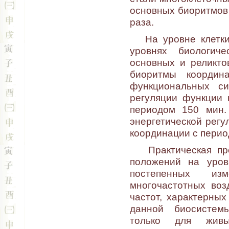
основных биоритмов
раза.
На уровне клетки 
уровнях биологиче
основных и реликто
биоритмы координ
функциональных си
регуляции функции 
периодом 150 мин.
энергетической регу
координации с период
Практическая про
положений на уров
постепенных и
многочастотных во
частот, характерных
данной биосистем
только для живы