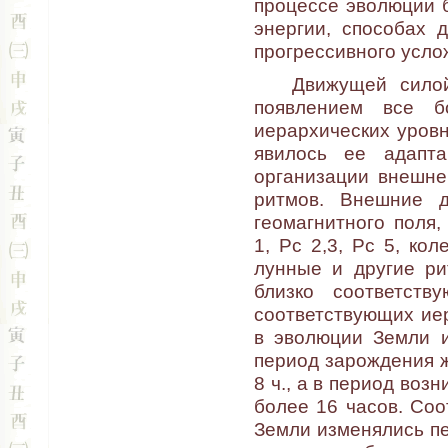
процессе эволюции 
энергии, способах 
прогрессивного усло
Движущей силой у
появлением все 
иерархических уров
явилось ее адапт
организации внешне
ритмов. Внешние 
геомагнитного поля
1, Рс 2,3, Рс 5, ко
лунные и другие ри
близко соответст
соответствующих ие
в эволюции Земли 
период зарождения ж
8 ч., а в период во
более 16 часов. Соо
Земли изменялись пе