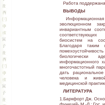
Работа поддержана 
ВЫВОДЫ
Информационная ф
эволюционном зак
инвариантным соот
соответствующих
биосистем на соо
Благодаря таким 
помехоустойчивость
биологически ад
информационного х
многочастотный пар
дать рациональное
человека и живо
медицинской практик
ЛИТЕРАТУРА
1.Баркфорт Дж. Осн
функций- М.-Л.: Гос. 