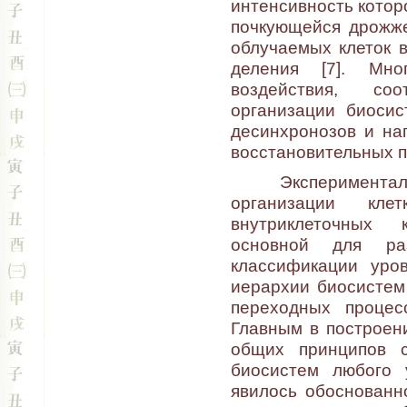
интенсивность котор
почкующейся дрожже
облучаемых клеток в
деления [7]. Мно
воздействия, со
организации биосис
десинхронозов и на
восстановительных п
Экспериментальн
организации кле
внутриклеточных 
основной для раз
классификации уро
иерархии биосистем
переходных процес
Главным в построени
общих принципов с
биосистем любого 
явилось обоснованн