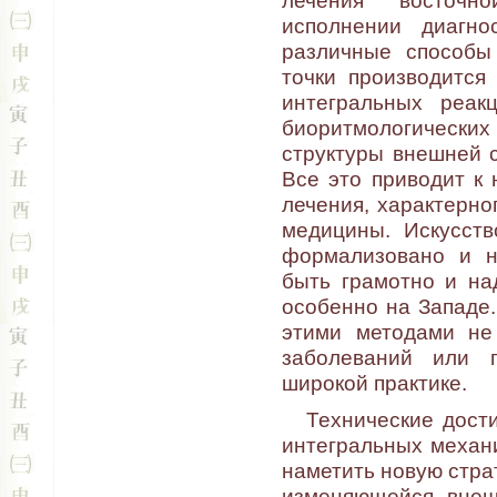
лечения "восточн
исполнении диагно
различные способы
точки производится
интегральных реак
биоритмологически
структуры внешней 
Все это приводит к
лечения, характерно
медицины. Искусст
формализовано и н
быть грамотно и на
особенно на Западе.
этими методами не
заболеваний или 
широкой практике.
Технические дости
интегральных механ
наметить новую стр
изменяющейся внеш