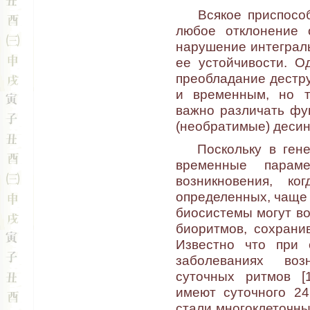
Всякое приспособле
любое отклонение 
нарушение интеграл
ее устойчивости. О
преобладание дестру
и временным, но т
важно различать фу
(необратимые) деси
Поскольку в генет
временные парам
возникновения, к
определенных, чаще 
биосистемы могут во
биоритмов, сохрани
Известно что при 
заболеваниях воз
суточных ритмов [
имеют суточного 24
стали многоклеточн