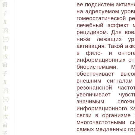
ее подсистем актив
на адресуемом уров
гомеостатической р
лечебный эффект 
рецидивом. Для во
ниже лежащих ур
активация. Такой ак
в фило- и онтог
информационных от
биосистемами. М
обеспечивает выс
внешним сигналам
резонансной част
увеличивает чувс
значимым сложн
информационного ха
связи в организме
многочастотными с
самых медленных го