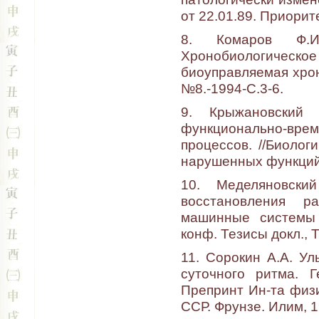
от 22.01.89. Приорите
8. Комаров Ф.И
Хронобиологич
биоуправляемая хрон
№8.-1994-С.3-6.
9. Крыжановский 
функционально-вр
процессов. //Биоло
нарушенных функций- 
10. Меделяновски
восстановления ра
машинные системы 
конф. Тезисы докл., Т
11. Сорокин А.А. У
суточного ритма. Г
Препринт Ин-та физи
ССР. Фрунзе. Илим, 1