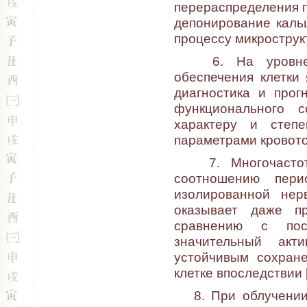
перераспределения п
депонирование каль
процессу микрострук
6. На уровне ор
обеспечения клетки 
диагностика и прог
функционального с
характеру и степ
параметрами кровото
7. Многочастотно
соотношению пери
изолированной нер
оказывает даже п
сравнению с пос
значительный ак
устойчивым сохран
клетке впоследствии [
8. При облучении 