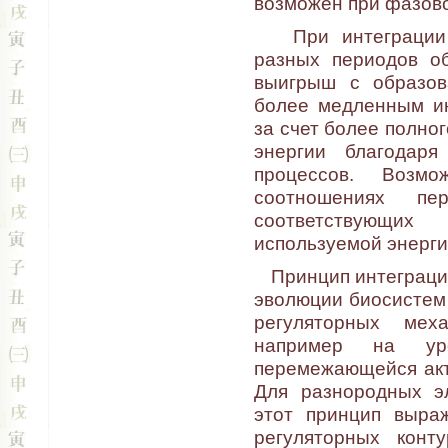
возможен при фазово
При интеграции р
разных периодов об
выигрыш с образов
более медленным ин
за счет более полно
энергии благодаря
процессов. Возм
соотношениях пе
соответствующи
используемой энерг
Принцип интеграции
эволюции биосистем
регуляторных мех
например на уро
перемежающейся акти
Для разнородных э
этот принцип выра
регуляторных конт