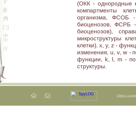
(ОКК - однородные 
компартменты кле
организма, ФСОБ 
биоценозов, ФСРБ 
биоценозов), спр
микроструктуры кле
клетки). x, y, z - фу
изменения, u, v, w -
функции, k, l, m - 
структуры.
Обмен ссылка