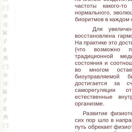
частоты какого-т
нормального, эволю
биоритмов в каждом 
Для увеличения
восстановлена гарм
На практике это дос
(что возможно п
традиционной мед
состояния и соотнош
во многом остае
биоуправляемой б
достигается за с
саморегуляции о
естественные вну
организме.
Развитие физиотер
сих пор шло в напра
путь обрекает физио