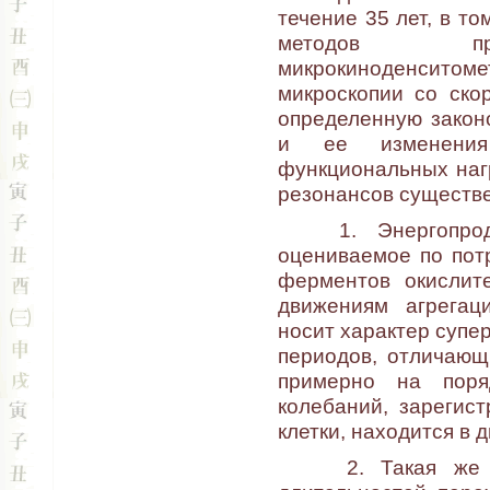
течение 35 лет, в т
методов приж
микрокиноденсито
микроскопии со ско
определенную закон
и ее изменения
функциональных наг
резонансов существ
1. Энергопродук
оцениваемое по пот
ферментов окислит
движениям агрегац
носит характер супе
периодов, отличающ
примерно на поря
колебаний, зарегис
клетки, находится в д
2. Такая же иер