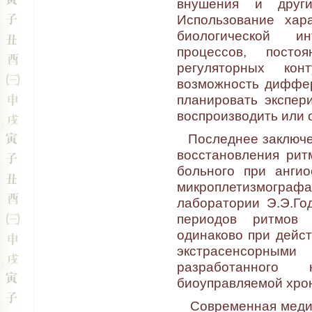
внушения и други
Использование хар
биологической и
процессов, пост
регуляторных ко
возможность диффе
планировать экспер
воспроизводить или 
Последнее заключе
восстановления рит
больного при анги
микроплетизмографа
лаборатории Э.Э.Го
периодов ритмов 
одинаково при дейс
экстрасенсорны
разработанного
биоуправляемой хро
Современная медиц