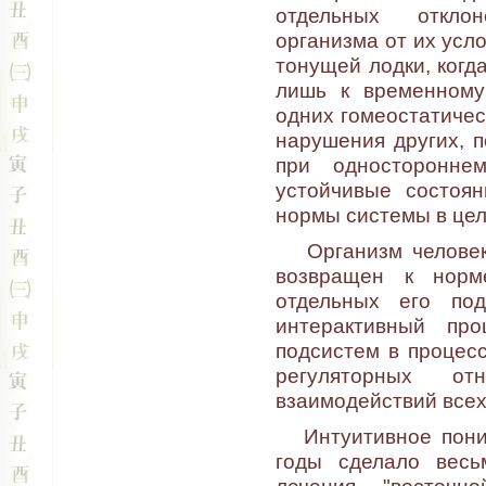
отдельных откло
организма от их усл
тонущей лодки, когд
лишь к временному
одних гомеостатичес
нарушения других, п
при односторонне
устойчивые состоян
нормы системы в цел
Организм человека
возвращен к норм
отдельных его по
интерактивный пр
подсистем в процесс
регуляторных о
взаимодействий всех
Интуитивное поним
годы сделало весь