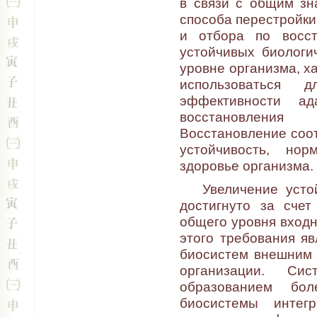
в связи с общим зн
способа перестройки
и отбора по восс
устойчивых биологи
уровне организма, х
использоваться 
эффективности ад
восстановления
Восстановление соо
устойчивость, нор
здоровье организма.
Увеличение устой
достигнуто за счет
общего уровня входн
этого требования я
биосистем внешним 
организации. Си
образованием бол
биосистемы интег