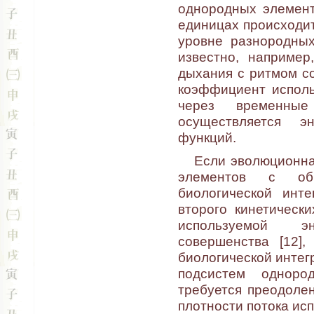
однородных элемент
единицах происходит
уровне разнородных
известно, например
дыхания с ритмом с
коэффициент исполь
через временные
осуществляется э
функций.
Если эволюционная
элементов с обр
биологической инт
второго кинетическ
используемой эн
совершенства [12]
биологической интег
подсистем одноро
требуется преодоле
плотности потока ис