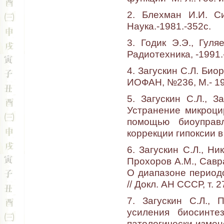
2. Блехман И.И. С
Наука.-1981.-352с.
3. Годик Э.Э., Гул
Радиотехника, -1991.
4. Загускин С.Л. Био
ИОФАН, №236, М.- 19
5. Загускин С.Л., З
Устранение микроци
помощью биоуправ
коррекции гипоксии в
6. Загускин С.Л., Ни
Прохоров А.М., Савра
О диапазоне периодо
// Докл. АН СССР, т. 
7. Загускин С.Л., 
усиления биосинте
патологически измен