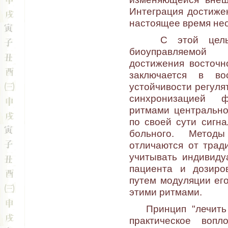
Интеграция достиже
настоящее время не
С этой целью 
биоуправляемой 
достижения восточн
заключается в во
устойчивости регуля
синхронизацией ф
ритмами центрально
по своей сути сигн
больного. Методы
отличаются от трад
учитывать индивиду
пациента и дозиро
путем модуляции его
этими ритмами.
Принцип "лечить н
практическое воп