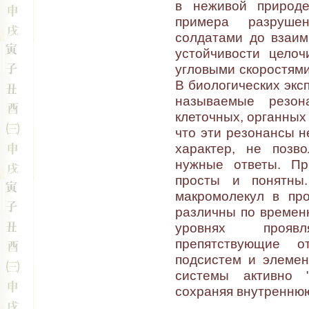
в неживой природе
примера разруше
солдатами до взаим
устойчивости цело
угловыми скоростями
В биологических экс
называемые резон
клеточных, органных
что эти резонансы 
характер, не позв
нужные ответы. Пр
просты и понятны
макромолекул в пр
различны по времен
уровнях проявл
препятствующие о
подсистем и элемен
системы активно "
сохраняя внутреннюю