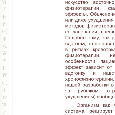
искусство восточн
физиотерапии фа
эффекты. Объяснени
или даже ухудшения 
методов физиотерап
согласования внеш
Подобно тому, как р
вдогонку, но не нав
в ритмах кровото
физиотерапии, н
особенности паци
эффект зависит от 
вдогонку и навс
хронофизиотерапии,
нашей разработки в
за рубежом, отр
ухудшением) вообще 
Организм как мно
система реагируе