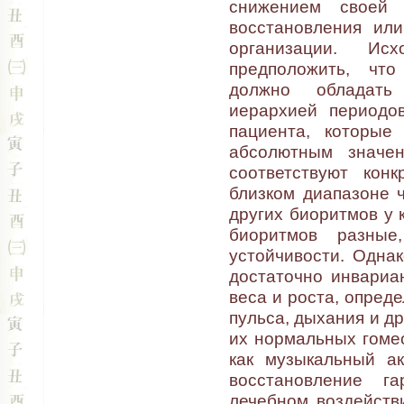
снижением своей 
восстановления ил
организации. Ис
предположить, чт
должно обладать
иерархией периодо
пациента, которые
абсолютным значе
соответствуют конк
близком диапазоне 
других биоритмов у 
биоритмов разные
устойчивости. Одна
достаточно инвариа
веса и роста, опред
пульса, дыхания и д
их нормальных гоме
как музыкальный ак
восстановление г
лечебном воздейств