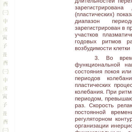
длительностей пере
зарегистрирована
(пластических) пока
диапазон перио
зарегистрирован в п
участков плазмати
годовых ритмов ра
возбудимости клетки 
3. Во время пе
функциональной на
состояния покоя ил
периодов колебан
пластических проце
колебания. При ритм
периодом, превышаю
раз. Скорость рела
постоянной време
регуляторном конту
организации инерци