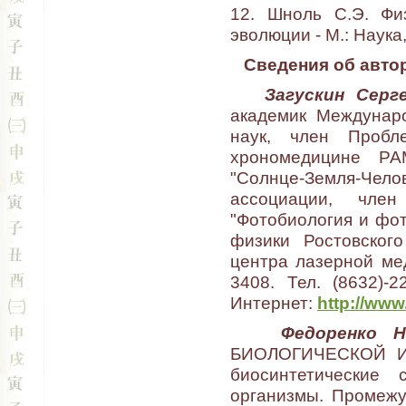
12. Шноль С.Э. Фи
эволюции - М.: Наука,
Сведения об авто
Загускин Серг
академик Междунар
наук, член Пробл
хрономедицине РА
"Солнце-Земля-Че
ассоциации, чле
"Фотобиология и фо
физики Ростовского
центра лазерной мед
3408. Тел. (8632)-2
Интернет:
http://www
Федоренко Н
БИОЛОГИЧЕСКОЙ И
биосинтетические 
организмы. Промежу