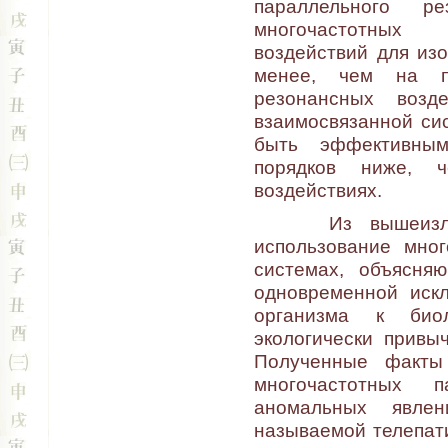
параллельного р
многочастотных 
воздействий для из
менее, чем на п
резонансных возд
взаимосвязанной си
быть эффективным
порядков ниже, 
воздействиях.
Из вышеизложен
использование мног
системах, объясня
одновременной искл
организма к био
экологически привы
Полученные факты
многочастотных 
аномальных явлен
называемой телепат