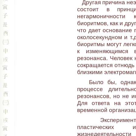
Другая причина неэ
состоит в принци
негармоничности
биоритмов, как и др
что дает основание 
околосекундном и т.
биоритмы могут легк
к изменяющимся в
резонанса. Человек 
сокращается отнюдь 
близкими электрома
Было бы, однако,
процессе длительн
резонансов, но не и
Для ответа на это
временной организац
Экспериментальн
пластических 
жизнедеятельности